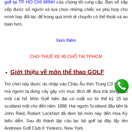
golf tại TP HỒ CHÍ MINH
của chúng tôi cung cấp. Bạn sẽ sắp
xếp được số người và lựa chọn những chiếc xe phù hợp cho
mình hay đối tác để trong quá trình di chuyển có thể thoải và an
toàn hơn.
Xem thêm
CHO THUÊ XE 45 CHỖ TẠI TPHCM
Giới thiệu về môn thể thao GOLF
Trò chơi này được du nhập vào Châu Âu thời Trung Cổ là môn
mà người ta dùng cây gậy với mục đích để đưa trái bóng vào
một cái hố. Môn Golf hiện đại có xuất xứ từ thế kỷ 15 tại
scotland mãi cho đến năm 1888. Hai người Scotland đầu tiên là
John Ried, Robert Lockhart đă đem bộ môn này đến Hoa Kỳ
biểu diễn. Sau đó thành lập câu lạc bộ golf tại đây lấy tên
Andrews Golf Club ở Yonkers, New York.